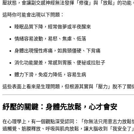
壓狀態，會讓副交感神經無法發揮「修復」與「放鬆」的功能
這時你可能會出現以下問題：
睡眠品質下降，經常做夢或半夜醒來
情緒容易波動，易怒、焦慮、低落
身體出現慢性疼痛，如肩頸僵硬、下背痛
消化功能變差，常感到胃脹、便祕或拉肚子
體力下滑，免疫力降低，容易生病
這些表面上看來是生理問題，但根源其實與「壓力」脫不了關
紓壓的關鍵：身體先放鬆，心才會安
在心理學上，有一個觀點深受認同：「你無法只用意志力放鬆
過觸覺、筋膜釋放、呼吸與肌肉放鬆，讓大腦收到「我安全了