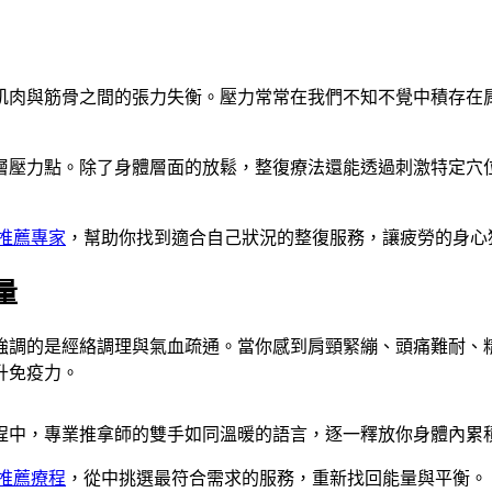
肌肉與筋骨之間的張力失衡。壓力常常在我們不知不覺中積存在
層壓力點。除了身體層面的放鬆，整復療法還能透過刺激特定穴
推薦專家
，幫助你找到適合自己狀況的整復服務，讓疲勞的身心
量
強調的是經絡調理與氣血疏通。當你感到肩頸緊繃、頭痛難耐、
升免疫力。
程中，專業推拿師的雙手如同溫暖的語言，逐一釋放你身體內累
推薦療程
，從中挑選最符合需求的服務，重新找回能量與平衡。